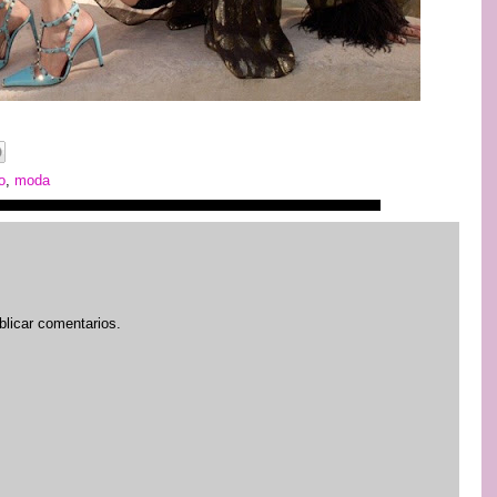
o
,
moda
blicar comentarios.