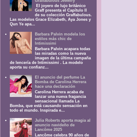
Graffabulous Jewelry
El joyero de lujo británico
Graff presenta el Capítulo II
de su colección Graffabulous.
Las modelos Grace Elizabeth, Aya Jones y
Qun Ye apa...
Barbara Palvin modela los
estilos más chic de
Intimissimi
Barbara Palvin acapara todas
las miradas como la nueva
imagen de la última campaña
de lencería de Intimissimi . La modelo
aporta su confianz...
El anuncio del perfume La
Bomba de Carolina Herrera
hace una declaración
Carolina Herrera acaba de
lanzar una nueva fragancia
sensacional llamada La
Bomba, que está causando sensación en
todo el mundo. Inspirada e...
Julia Roberts aporta magia al
anuncio navideño de
Lancôme 2025
Lancôme celebra 90 años de