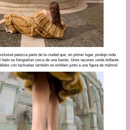
Rockstud parezca parte de la ciudad que, en primer lugar, produjo toda
hielo se fotografían cerca de una fuente. Unos tacones verde brillante
 pálidos con tachuelas también se exhiben junto a una figura de mármol.