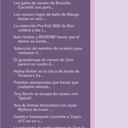
Las gafas de verano de Brunello
Cucinelli son puro...
Los nuevos trajes de baño de Mango
tenían un aire ...
La colección Pre-Fall 2026 de Dior
celebra a las c...
Kaia Gerber y RE/DONE hacen que el
denim se sienta...
Selección de vestidos de ocasión para
cualquier ti...
El guardarropa de verano de Zara
parece un sueño d...
Hailey Bieber es la chica de moda de
Victoria's Se...
Prendas atemporales que hacen que
cualquier atuend...
Tory Burch se escapa de verano con
'Splash'.
Ana de Armas deslumbra con joyas
Mythica de Louis ...
Candice Swanepoel convierte a Tropic
of C en un v...
La selección de estilo urbano de Zara le