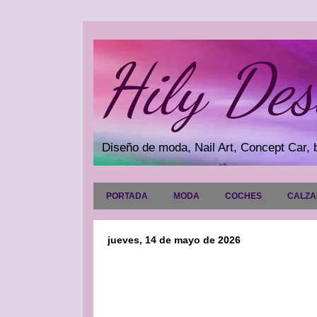
Hily Des
Diseño de moda, Nail Art, Concept Car, b
PORTADA
MODA
COCHES
CALZ
jueves, 14 de mayo de 2026