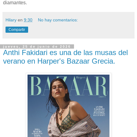
diamantes.
Hilary
en
9:30
No hay comentarios:
Compartir
jueves, 25 de junio de 2026
Anthi Fakidari es una de las musas del
verano en Harper's Bazaar Grecia.