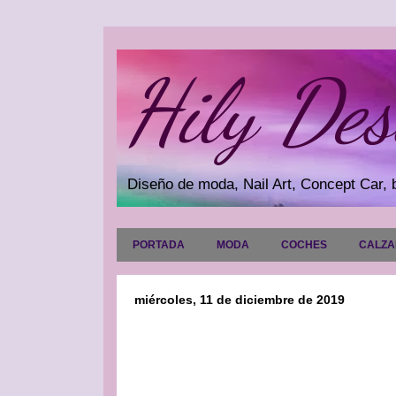
Hily Des
Diseño de moda, Nail Art, Concept Car, b
PORTADA
MODA
COCHES
CALZ
miércoles, 11 de diciembre de 2019