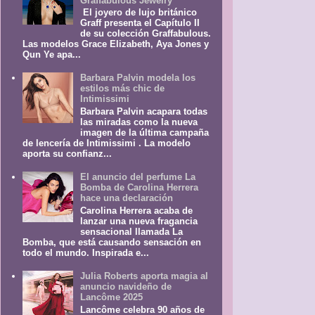
Graffabulous Jewelry
El joyero de lujo británico
Graff presenta el Capítulo II
de su colección Graffabulous.
Las modelos Grace Elizabeth, Aya Jones y
Qun Ye apa...
Barbara Palvin modela los
estilos más chic de
Intimissimi
Barbara Palvin acapara todas
las miradas como la nueva
imagen de la última campaña
de lencería de Intimissimi . La modelo
aporta su confianz...
El anuncio del perfume La
Bomba de Carolina Herrera
hace una declaración
Carolina Herrera acaba de
lanzar una nueva fragancia
sensacional llamada La
Bomba, que está causando sensación en
todo el mundo. Inspirada e...
Julia Roberts aporta magia al
anuncio navideño de
Lancôme 2025
Lancôme celebra 90 años de