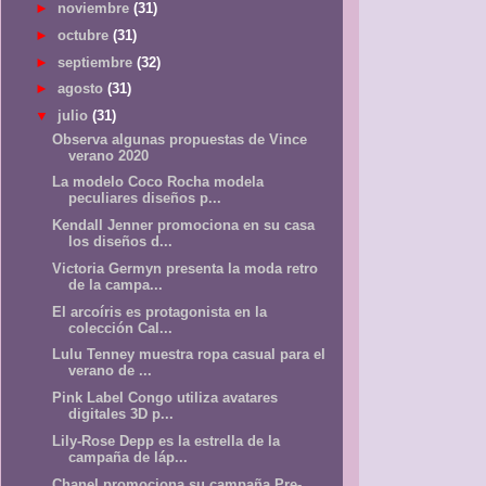
►
noviembre
(31)
►
octubre
(31)
►
septiembre
(32)
►
agosto
(31)
▼
julio
(31)
Observa algunas propuestas de Vince
verano 2020
La modelo Coco Rocha modela
peculiares diseños p...
Kendall Jenner promociona en su casa
los diseños d...
Victoria Germyn presenta la moda retro
de la campa...
El arcoíris es protagonista en la
colección Cal...
Lulu Tenney muestra ropa casual para el
verano de ...
Pink Label Congo utiliza avatares
digitales 3D p...
Lily-Rose Depp es la estrella de la
campaña de láp...
Chanel promociona su campaña Pre-