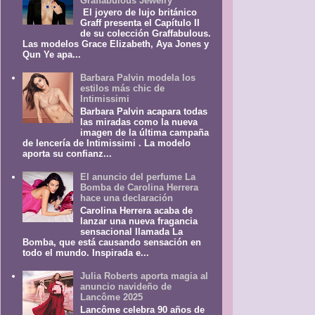
Graffabulous Jewelry
El joyero de lujo británico
Graff presenta el Capítulo II
de su colección Graffabulous.
Las modelos Grace Elizabeth, Aya Jones y
Qun Ye apa...
Barbara Palvin modela los
estilos más chic de
Intimissimi
Barbara Palvin acapara todas
las miradas como la nueva
imagen de la última campaña
de lencería de Intimissimi . La modelo
aporta su confianz...
El anuncio del perfume La
Bomba de Carolina Herrera
hace una declaración
Carolina Herrera acaba de
lanzar una nueva fragancia
sensacional llamada La
Bomba, que está causando sensación en
todo el mundo. Inspirada e...
Julia Roberts aporta magia al
anuncio navideño de
Lancôme 2025
Lancôme celebra 90 años de