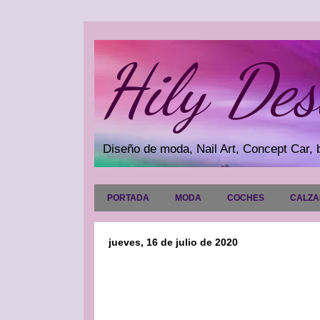
Hily Des
Diseño de moda, Nail Art, Concept Car, b
PORTADA
MODA
COCHES
CALZ
jueves, 16 de julio de 2020