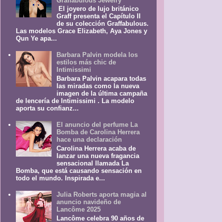
Graffabulous Jewelry
El joyero de lujo británico
Graff presenta el Capítulo II
de su colección Graffabulous.
Las modelos Grace Elizabeth, Aya Jones y
Qun Ye apa...
Barbara Palvin modela los
estilos más chic de
Intimissimi
Barbara Palvin acapara todas
las miradas como la nueva
imagen de la última campaña
de lencería de Intimissimi . La modelo
aporta su confianz...
El anuncio del perfume La
Bomba de Carolina Herrera
hace una declaración
Carolina Herrera acaba de
lanzar una nueva fragancia
sensacional llamada La
Bomba, que está causando sensación en
todo el mundo. Inspirada e...
Julia Roberts aporta magia al
anuncio navideño de
Lancôme 2025
Lancôme celebra 90 años de