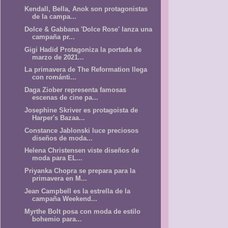
Kendall, Bella, Anok son protagonistas
de la campa...
Dolce & Gabbana 'Dolce Rose' lanza una
campaña pr...
Gigi Hadid Protagoniza la portada de
marzo de 2021...
La primavera de The Reformation llega
con románti...
Daga Ziober representa famosas
escenas de cine pa...
Josephine Skriver es protagoista de
Harper's Bazaa...
Constance Jablonski luce preciosos
diseños de moda...
Helena Christensen viste diseños de
moda para EL...
Priyanka Chopra se prepara para la
primavera en M...
Jean Campbell es la estrella de la
campaña Weekend...
Myrthe Bolt posa con moda de estilo
bohemio para...