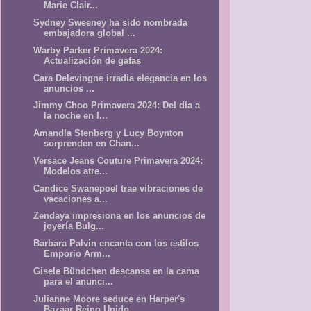
Marie Clair...
Sydney Sweeney ha sido nombrada
embajadora global ...
Warby Parker Primavera 2024:
Actualización de gafas
Cara Delevingne irradia elegancia en los
anuncios ...
Jimmy Choo Primavera 2024: Del día a
la noche en I...
Amandla Stenberg y Lucy Boynton
sorprenden en Chan...
Versace Jeans Couture Primavera 2024:
Modelos atre...
Candice Swanepoel trae vibraciones de
vacaciones a...
Zendaya impresiona en los anuncios de
joyería Bulg...
Barbara Palvin encanta con los estilos
Emporio Arm...
Gisele Bündchen descansa en la cama
para el anunci...
Julianne Moore seduce en Harper's
Bazaar Reino Unido