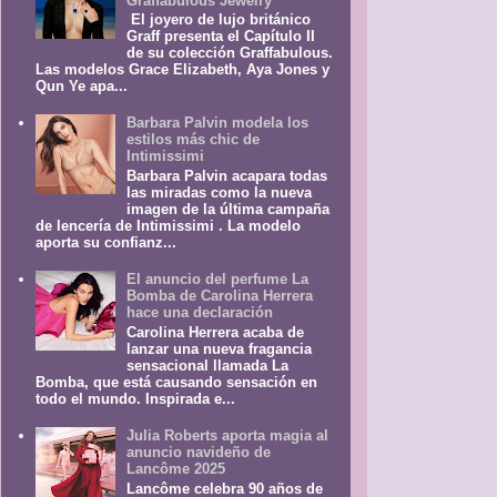
Graffabulous Jewelry
El joyero de lujo británico
Graff presenta el Capítulo II
de su colección Graffabulous.
Las modelos Grace Elizabeth, Aya Jones y
Qun Ye apa...
Barbara Palvin modela los
estilos más chic de
Intimissimi
Barbara Palvin acapara todas
las miradas como la nueva
imagen de la última campaña
de lencería de Intimissimi . La modelo
aporta su confianz...
El anuncio del perfume La
Bomba de Carolina Herrera
hace una declaración
Carolina Herrera acaba de
lanzar una nueva fragancia
sensacional llamada La
Bomba, que está causando sensación en
todo el mundo. Inspirada e...
Julia Roberts aporta magia al
anuncio navideño de
Lancôme 2025
Lancôme celebra 90 años de