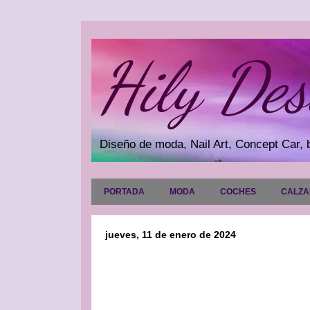
Hily Des
Diseño de moda, Nail Art, Concept Car, b
PORTADA
MODA
COCHES
CALZ
jueves, 11 de enero de 2024