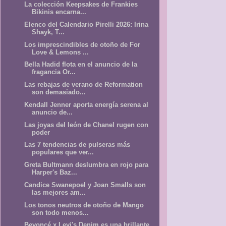
La colección Keepsakes de Frankies
Bikinis encarna...
Elenco del Calendario Pirelli 2026: Irina
Shayk, T...
Los imprescindibles de otoño de For
Love & Lemons ...
Bella Hadid flota en el anuncio de la
fragancia Or...
Las rebajas de verano de Reformation
son demasiado...
Kendall Jenner aporta energía serena al
anuncio de...
Las joyas del león de Chanel rugen con
poder
Las 7 tendencias de pulseras más
populares que ver...
Greta Bultmann deslumbra en rojo para
Harper's Baz...
Candice Swanepoel y Joan Smalls son
las mejores am...
Los tonos neutros de otoño de Mango
son todo menos...
Beyoncé x Levi's Denim es una brillante