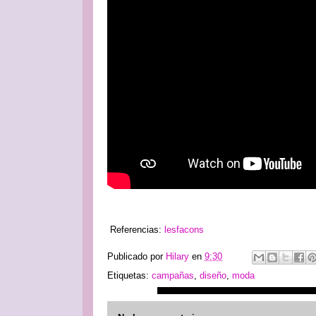
Referencias:
lesfacons
Publicado por
Hilary
en
9:30
Etiquetas:
campañas
,
diseño
,
moda