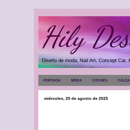
Hily Des
Diseño de moda, Nail Art, Concept Car, b
PORTADA
MODA
COCHES
CALZ
miércoles, 20 de agosto de 2025