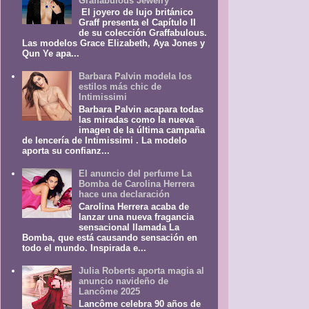
Graffabulous Jewelry
El joyero de lujo británico
Graff presenta el Capítulo II
de su colección Graffabulous.
Las modelos Grace Elizabeth, Aya Jones y
Qun Ye apa...
Barbara Palvin modela los
estilos más chic de
Intimissimi
Barbara Palvin acapara todas
las miradas como la nueva
imagen de la última campaña
de lencería de Intimissimi . La modelo
aporta su confianz...
El anuncio del perfume La
Bomba de Carolina Herrera
hace una declaración
Carolina Herrera acaba de
lanzar una nueva fragancia
sensacional llamada La
Bomba, que está causando sensación en
todo el mundo. Inspirada e...
Julia Roberts aporta magia al
anuncio navideño de
Lancôme 2025
Lancôme celebra 90 años de