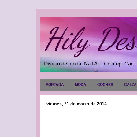
Hily Des
Diseño de moda, Nail Art, Concept Car, b
PORTADA
MODA
COCHES
CALZ
viernes, 21 de marzo de 2014