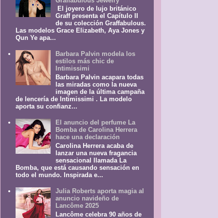
Graffabulous Jewelry
El joyero de lujo británico
Graff presenta el Capítulo II
de su colección Graffabulous.
Las modelos Grace Elizabeth, Aya Jones y
Qun Ye apa...
Barbara Palvin modela los
estilos más chic de
Intimissimi
Barbara Palvin acapara todas
las miradas como la nueva
imagen de la última campaña
de lencería de Intimissimi . La modelo
aporta su confianz...
El anuncio del perfume La
Bomba de Carolina Herrera
hace una declaración
Carolina Herrera acaba de
lanzar una nueva fragancia
sensacional llamada La
Bomba, que está causando sensación en
todo el mundo. Inspirada e...
Julia Roberts aporta magia al
anuncio navideño de
Lancôme 2025
Lancôme celebra 90 años de