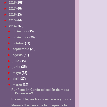
►
2018
(161)
►
2017
(46)
►
2016
(15)
►
2015
(64)
▼
2014
(369)
►
diciembre
(25)
►
noviembre
(28)
►
octubre
(31)
►
septiembre
(29)
►
agosto
(31)
►
julio
(35)
►
junio
(35)
►
mayo
(52)
►
abril
(37)
▼
marzo
(32)
Purificación García colección de moda
Primavera-V...
Iris van Herpen fusión entre arte y moda
Miranda Kerr encarna la imagen de la