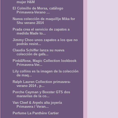
mujer H&M
El Colmillo de Morsa, catálogo
Primavera-Verano ...
Nueva colección de maquillje Mika for
Shu verano 2014
Prada crea el servicio de zapatos a
medida Made to...
Jimmy Choo unos zapatos a los que no
podrás resist...
Claudia Schiffer lanza su nueva
colección de gafa...
Pink&Rose, Magic Collection lookbook
Primavera-Ver...
Lily collins es la imagen de la colección
de maq...
Ralph Lauren Collection primavera-
verano 2014 , p...
Porche Cayman y Boxster GTS dos
maravilas de la co...
Van Cleef & Arpels alta joyería
Primavera / Veran...
Perfume La Panthère Cartier