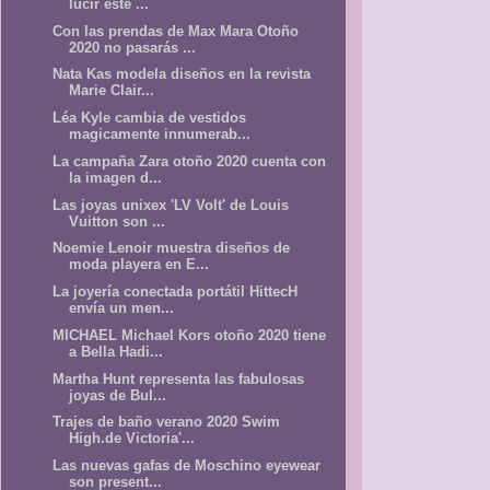
lucir este ...
Con las prendas de Max Mara Otoño
2020 no pasarás ...
Nata Kas modela diseños en la revista
Marie Clair...
Léa Kyle cambia de vestidos
magicamente innumerab...
La campaña Zara otoño 2020 cuenta con
la imagen d...
Las joyas unixex 'LV Volt' de Louis
Vuitton son ...
Noemie Lenoir muestra diseños de
moda playera en E...
La joyería conectada portátil HittecH
envía un men...
MICHAEL Michael Kors otoño 2020 tiene
a Bella Hadi...
Martha Hunt representa las fabulosas
joyas de Bul...
Trajes de baño verano 2020 Swim
High.de Victoria'...
Las nuevas gafas de Moschino eyewear
son present...