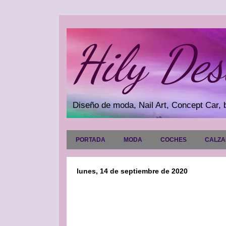
Hily Des
Diseño de moda, Nail Art, Concept Car, b
PORTADA
MODA
COCHES
CALZ
lunes, 14 de septiembre de 2020