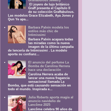
Graffabulous Jewelry
El joyero de lujo británico
Graff presenta el Capítulo II
de su colección Graffabulous.
Las modelos Grace Elizabeth, Aya Jones y
Qun Ye apa...
Barbara Palvin modela los
estilos más chic de
Intimissimi
Barbara Palvin acapara todas
las miradas como la nueva
imagen de la última campaña
de lencería de Intimissimi . La modelo
aporta su confianz...
El anuncio del perfume La
Bomba de Carolina Herrera
hace una declaración
Carolina Herrera acaba de
lanzar una nueva fragancia
sensacional llamada La
Bomba, que está causando sensación en
todo el mundo. Inspirada e...
Julia Roberts aporta magia al
anuncio navideño de
Lancôme 2025
Lancôme celebra 90 años de