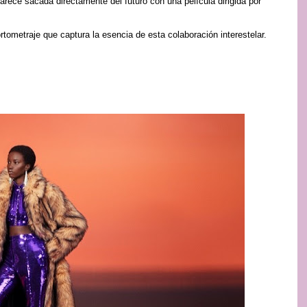
ece sacada directamente del futuro con una película dirigida por
ometraje que captura la esencia de esta colaboración interestelar.