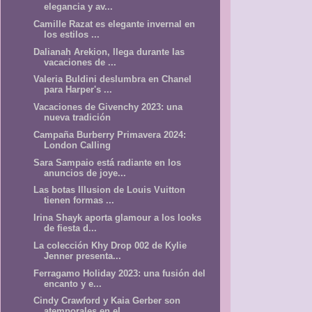
elegancia y av...
Camille Razat es elegante invernal en
los estilos ...
Dalianah Arekion, llega durante las
vacaciones de ...
Valeria Buldini deslumbra en Chanel
para Harper's ...
Vacaciones de Givenchy 2023: una
nueva tradición
Campaña Burberry Primavera 2024:
London Calling
Sara Sampaio está radiante en los
anuncios de joye...
Las botas Illusion de Louis Vuitton
tienen formas ...
Irina Shayk aporta glamour a los looks
de fiesta d...
La colección Khy Drop 002 de Kylie
Jenner presenta...
Ferragamo Holiday 2023: una fusión del
encanto y e...
Cindy Crawford y Kaia Gerber son
atemporales en el...