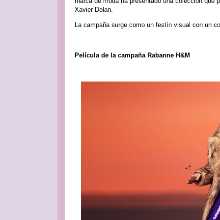
marca de moda ha presentado una colección que par
Xavier Dolan.
La campaña surge como un festín visual con un cort
Película de la campaña Rabanne H&M