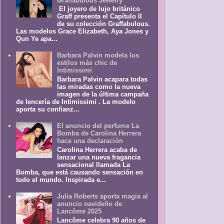
Graffabulous Jewelry
El joyero de lujo británico
Graff presenta el Capítulo II
de su colección Graffabulous.
Las modelos Grace Elizabeth, Aya Jones y
Qun Ye apa...
Barbara Palvin modela los
estilos más chic de
Intimissimi
Barbara Palvin acapara todas
las miradas como la nueva
imagen de la última campaña
de lencería de Intimissimi . La modelo
aporta su confianz...
El anuncio del perfume La
Bomba de Carolina Herrera
hace una declaración
Carolina Herrera acaba de
lanzar una nueva fragancia
sensacional llamada La
Bomba, que está causando sensación en
todo el mundo. Inspirada e...
Julia Roberts aporta magia al
anuncio navideño de
Lancôme 2025
Lancôme celebra 90 años de