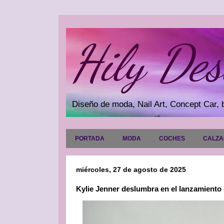
Hily Des
Diseño de moda, Nail Art, Concept Car, b
PORTADA
MODA
COCHES
CALZ
miércoles, 27 de agosto de 2025
Kylie Jenner deslumbra en el lanzamient