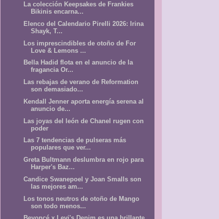
La colección Keepsakes de Frankies
Bikinis encarna...
Elenco del Calendario Pirelli 2026: Irina
Shayk, T...
Los imprescindibles de otoño de For
Love & Lemons ...
Bella Hadid flota en el anuncio de la
fragancia Or...
Las rebajas de verano de Reformation
son demasiado...
Kendall Jenner aporta energía serena al
anuncio de...
Las joyas del león de Chanel rugen con
poder
Las 7 tendencias de pulseras más
populares que ver...
Greta Bultmann deslumbra en rojo para
Harper's Baz...
Candice Swanepoel y Joan Smalls son
las mejores am...
Los tonos neutros de otoño de Mango
son todo menos...
Beyoncé x Levi's Denim es una brillante