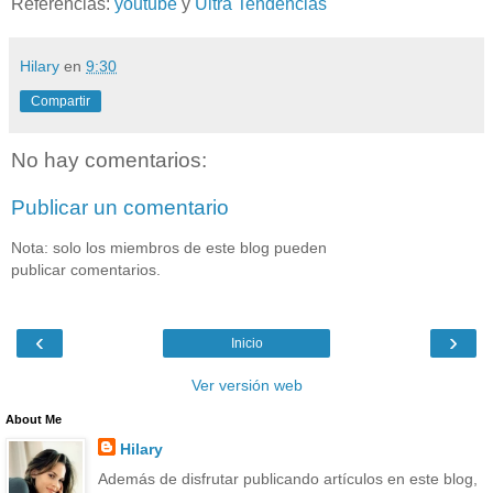
Referencias:
youtube
y
Ultra Tendencias
Hilary
en
9:30
Compartir
No hay comentarios:
Publicar un comentario
Nota: solo los miembros de este blog pueden
publicar comentarios.
‹
›
Inicio
Ver versión web
About Me
Hilary
Además de disfrutar publicando artículos en este blog,