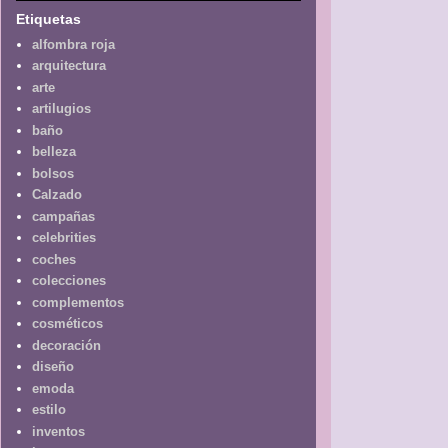
Etiquetas
alfombra roja
arquitectura
arte
artilugios
baño
belleza
bolsos
Calzado
campañas
celebrities
coches
colecciones
complementos
cosméticos
decoración
diseño
emoda
estilo
inventos