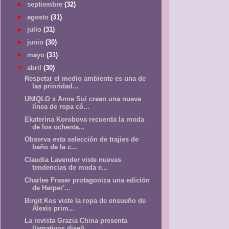
►
septiembre
(32)
►
agosto
(31)
►
julio
(31)
►
junio
(30)
►
mayo
(31)
▼
abril
(30)
Respetar el medio ambiente es una de
las prioridad...
UNIQLO x Anne Sui crean una nueva
línea de ropa có...
Ekaterina Korobova recuerda la moda
de los ochenta...
Observa esta selección de trajies de
baño de la c...
Claudia Lavender viste nuevas
tendencias de moda e...
Charlee Fraser protagoniza una edición
de Harper'...
Birgit Kos viste la ropa de ensueño de
Alexis prim...
La revista Grazia China presenta
llamativos diseñ...