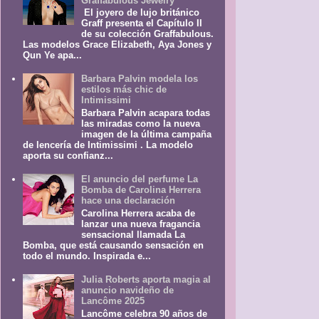
Graffabulous Jewelry
El joyero de lujo británico
Graff presenta el Capítulo II
de su colección Graffabulous.
Las modelos Grace Elizabeth, Aya Jones y
Qun Ye apa...
Barbara Palvin modela los
estilos más chic de
Intimissimi
Barbara Palvin acapara todas
las miradas como la nueva
imagen de la última campaña
de lencería de Intimissimi . La modelo
aporta su confianz...
El anuncio del perfume La
Bomba de Carolina Herrera
hace una declaración
Carolina Herrera acaba de
lanzar una nueva fragancia
sensacional llamada La
Bomba, que está causando sensación en
todo el mundo. Inspirada e...
Julia Roberts aporta magia al
anuncio navideño de
Lancôme 2025
Lancôme celebra 90 años de