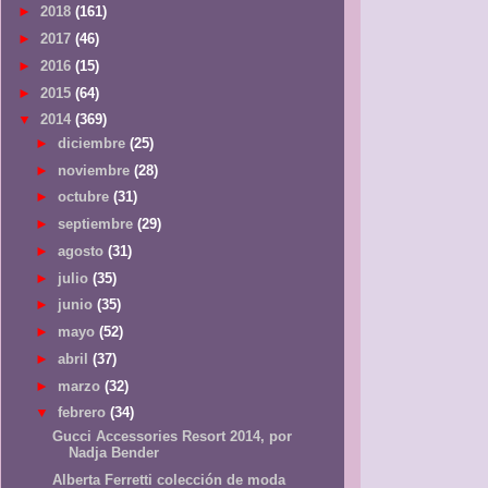
►
2018
(161)
►
2017
(46)
►
2016
(15)
►
2015
(64)
▼
2014
(369)
►
diciembre
(25)
►
noviembre
(28)
►
octubre
(31)
►
septiembre
(29)
►
agosto
(31)
►
julio
(35)
►
junio
(35)
►
mayo
(52)
►
abril
(37)
►
marzo
(32)
▼
febrero
(34)
Gucci Accessories Resort 2014, por
Nadja Bender
Alberta Ferretti colección de moda