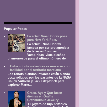
Popular Posts
La actriz Nina Dobrev posa
para New York Post.
La actriz Nina Dobrev
famosa por ser protagonista
de la serie Cronicas
Vampiricas viste diseños
glamourosos para el último número de...
Estos robots maleables se moverán con
facilidad por el territorio marciano
Los robots blandos inflables están siendo
desarrollados por los pasantes de la NASA
Chuck Sullivan y Jack Fitzpatrick para
explorar Marte...
Grace, Aya y Qun lucen
divinas en Graff's
Graffabulous Jewelry
El joyero de lujo británico