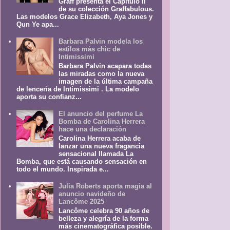
Graff presenta el Capítulo II
de su colección Graffabulous.
Las modelos Grace Elizabeth, Aya Jones y
Qun Ye apa...
Barbara Palvin modela los
estilos más chic de
Intimissimi
Barbara Palvin acapara todas
las miradas como la nueva
imagen de la última campaña
de lencería de Intimissimi . La modelo
aporta su confianz...
El anuncio del perfume La
Bomba de Carolina Herrera
hace una declaración
Carolina Herrera acaba de
lanzar una nueva fragancia
sensacional llamada La
Bomba, que está causando sensación en
todo el mundo. Inspirada e...
Julia Roberts aporta magia al
anuncio navideño de
Lancôme 2025
Lancôme celebra 90 años de
belleza y alegría de la forma
más cinematográfica posible.