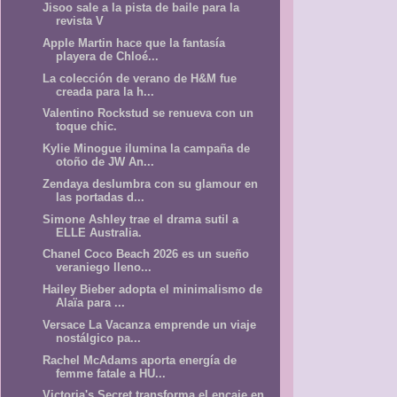
Jisoo sale a la pista de baile para la
revista V
Apple Martin hace que la fantasía
playera de Chloé...
La colección de verano de H&M fue
creada para la h...
Valentino Rockstud se renueva con un
toque chic.
Kylie Minogue ilumina la campaña de
otoño de JW An...
Zendaya deslumbra con su glamour en
las portadas d...
Simone Ashley trae el drama sutil a
ELLE Australia.
Chanel Coco Beach 2026 es un sueño
veraniego lleno...
Hailey Bieber adopta el minimalismo de
Alaïa para ...
Versace La Vacanza emprende un viaje
nostálgico pa...
Rachel McAdams aporta energía de
femme fatale a HU...
Victoria's Secret transforma el encaje en