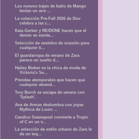
Los nuevos trajes de baño de Mango
tenían un aire ...
La colección Pre-Fall 2026 de Dior
celebra a las c...
Kaia Gerber y RE/DONE hacen que el
denim se sienta...
Selección de vestidos de ocasión para
cualquier ti...
El guardarropa de verano de Zara
parece un sueño d...
Hailey Bieber es la chica de moda de
Victoria's Se...
Prendas atemporales que hacen que
cualquier atuend...
Tory Burch se escapa de verano con
'Splash'.
Ana de Armas deslumbra con joyas
Mythica de Louis ...
Candice Swanepoel convierte a Tropic
of C en un v...
La selección de estilo urbano de Zara le
da un toq...