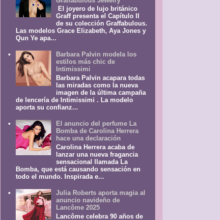
Graffabulous Jewelry
El joyero de lujo británico
Graff presenta el Capítulo II
de su colección Graffabulous.
Las modelos Grace Elizabeth, Aya Jones y
Qun Ye apa...
Barbara Palvin modela los
estilos más chic de
Intimissimi
Barbara Palvin acapara todas
las miradas como la nueva
imagen de la última campaña
de lencería de Intimissimi . La modelo
aporta su confianz...
El anuncio del perfume La
Bomba de Carolina Herrera
hace una declaración
Carolina Herrera acaba de
lanzar una nueva fragancia
sensacional llamada La
Bomba, que está causando sensación en
todo el mundo. Inspirada e...
Julia Roberts aporta magia al
anuncio navideño de
Lancôme 2025
Lancôme celebra 90 años de