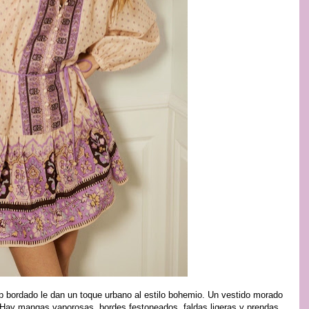
 bordado le dan un toque urbano al estilo bohemio. Un vestido morado
 Hay mangas vaporosas, bordes festoneados, faldas ligeras y prendas