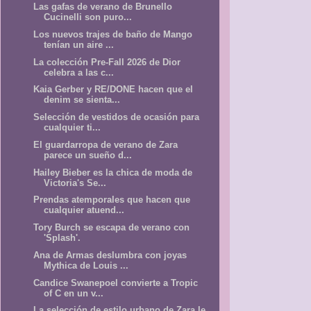
Las gafas de verano de Brunello
Cucinelli son puro...
Los nuevos trajes de baño de Mango
tenían un aire ...
La colección Pre-Fall 2026 de Dior
celebra a las c...
Kaia Gerber y RE/DONE hacen que el
denim se sienta...
Selección de vestidos de ocasión para
cualquier ti...
El guardarropa de verano de Zara
parece un sueño d...
Hailey Bieber es la chica de moda de
Victoria's Se...
Prendas atemporales que hacen que
cualquier atuend...
Tory Burch se escapa de verano con
'Splash'.
Ana de Armas deslumbra con joyas
Mythica de Louis ...
Candice Swanepoel convierte a Tropic
of C en un v...
La selección de estilo urbano de Zara le