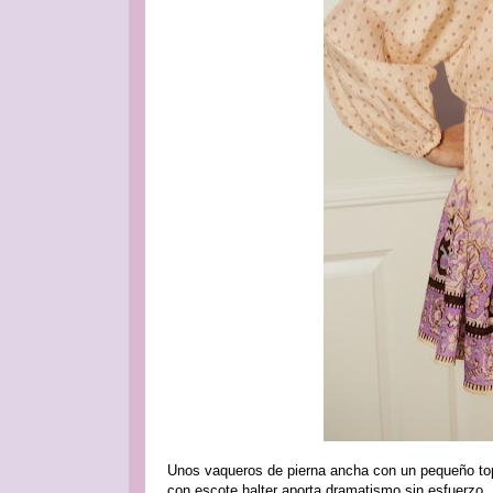
Unos vaqueros de pierna ancha con un pequeño top
con escote halter aporta dramatismo sin esfuerzo.