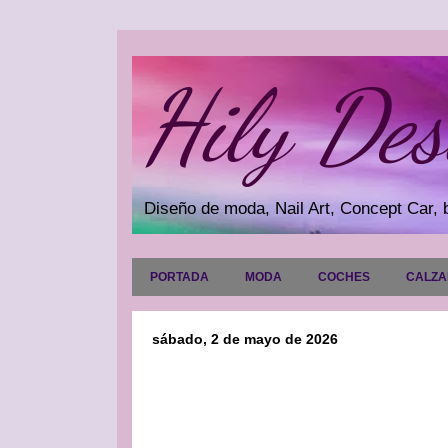
Hily Des
Diseño de moda, Nail Art, Concept Car, b
PORTADA
MODA
COCHES
CALZ
sábado, 2 de mayo de 2026