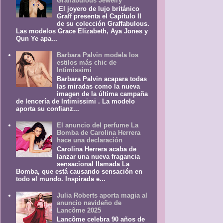
Graffabulous Jewelry
El joyero de lujo británico
Graff presenta el Capítulo II
de su colección Graffabulous.
Las modelos Grace Elizabeth, Aya Jones y
Qun Ye apa...
Barbara Palvin modela los
estilos más chic de
Intimissimi
Barbara Palvin acapara todas
las miradas como la nueva
imagen de la última campaña
de lencería de Intimissimi . La modelo
aporta su confianz...
El anuncio del perfume La
Bomba de Carolina Herrera
hace una declaración
Carolina Herrera acaba de
lanzar una nueva fragancia
sensacional llamada La
Bomba, que está causando sensación en
todo el mundo. Inspirada e...
Julia Roberts aporta magia al
anuncio navideño de
Lancôme 2025
Lancôme celebra 90 años de